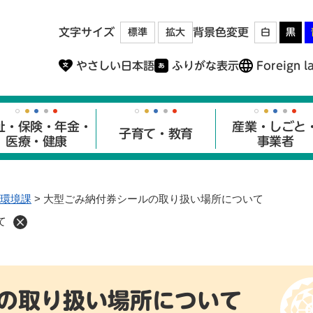
メニューを飛ばして本文へ
文字サイズ
背景色変更
標準
拡大
白
黒
やさしい日本語
ふりがな表示
Foreign l
祉・保険・年金・
産業・しごと
子育て・教育
医療・健康
事業者
環境課
>
大型ごみ納付券シールの取り扱い場所について
て
の取り扱い場所について