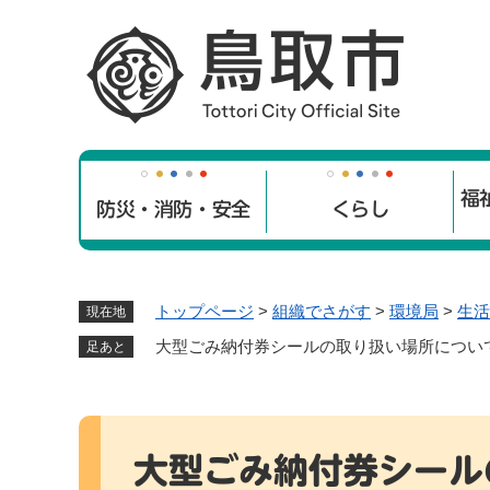
ペ
ー
ジ
の
先
頭
で
福
す
防災・消防・安全
くらし
。
トップページ
>
組織でさがす
>
環境局
>
生活
現在地
大型ごみ納付券シールの取り扱い場所につい
足あと
本
文
大型ごみ納付券シール