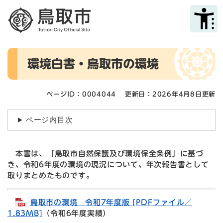
ペ
メニューを飛ばして本文へ
ー
ジ
の
先
本
頭
環境白書・鳥取市の環境
文
で
す
。
ページID：0004044
更新日：2026年4月8日更新
ページ内目次
本書は、「鳥取市自然保護及び環境保全条例」に基づ
き、令和6年度の環境の現況について、年次報告書として
取りまとめたものです。
鳥取市の環境 令和7年度版 [PDFファイル／
1.83MB]
（令和6年度実績）