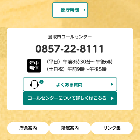
鳥取市コールセンター
0857-22-8111
（平日）午前8時30分～午後6時
年中
無休
（土日祝）午前9時～午後5時
庁舎案内
所属案内
リンク集