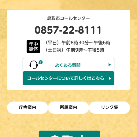
鳥取市コールセンター
0857-22-8111
（平日）午前8時30分～午後6時
年中
無休
（土日祝）午前9時～午後5時
庁舎案内
所属案内
リンク集