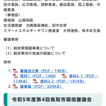
田中委員、広沢委員、民野委員、植田委員、西上委員、中
嶋委員
（事務局）
環境局 山根局長
生活環境課 古網課長補佐、田中主幹
スマートエネルギータウン推進室 大角室長、保木本主査
審議事項
（1）脱炭素関連事業について
（2）脱炭素先行地域の取組について
資料
審議会次第（PDF／19KB）
資料1（PDF／1MB
）​
資料2-1（PDF／
174KB）​
資料2-2（PDF／191KB）
議事録（PDF／305KB）​
令和5年度第4回鳥取市環境審議会