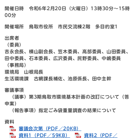
開催日時 令和6年2月20日（火曜日）13時30分～15時
00分
開催場所 鳥取市役所 市民交流棟2階 多目的室1
出席者
（委員）
吉永会長、横山副会長、笠木委員、高部委員、山田委員、
田中委員、石本委員、広沢委員、民野委員、中嶋委員
（事務局）
環境局 山根局長
生活環境課 古網課長補佐、池原係長、田中主幹
審議事項
（議事）第3期鳥取市環境基本計画の改訂について（答
申案）
（報告事項）指定ごみ袋重量調査の結果について
資料
審議会次第（PDF／20KB）
資料1（PDF／59KB）
資料2（PDF／