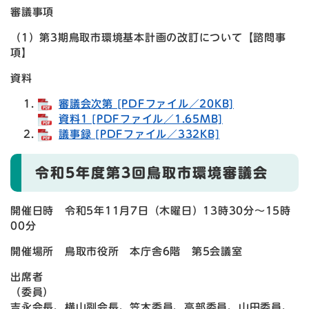
審議事項
（1）第3期鳥取市環境基本計画の改訂について【諮問事
項】
資料
審議会次第 [PDFファイル／20KB]
資料1 [PDFファイル／1.65MB]
議事録 [PDFファイル／332KB]
令和5年度第3回鳥取市環境審議会
開催日時 令和5年11月7日（木曜日）13時30分～15時
00分
開催場所 鳥取市役所 本庁舎6階 第5会議室
出席者
（委員）
吉永会長、横山副会長、笠木委員、高部委員、山田委員、