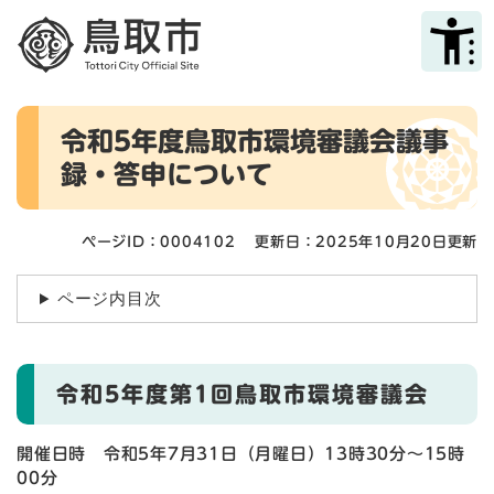
ペ
メニューを飛ばして本文へ
ー
ジ
の
先
本
頭
令和5年度鳥取市環境審議会議事
文
で
録・答申について
す
。
ページID：0004102
更新日：2025年10月20日更新
ページ内目次
令和5年度第1回鳥取市環境審議会
開催日時 令和5年7月31日（月曜日）13時30分～15時
00分