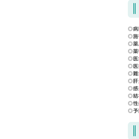
◎病
◎施
◎薬
◎薬
◎医
◎医
◎難
◎肝
◎感
◎結
◎性
◎予