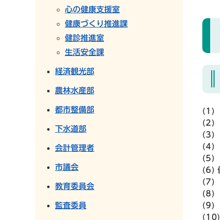
心の健康支援室
健康づくり推進課
健診推進室
生活安全課
経済観光部
農林水産部
都市整備部
(1
(2
下水道部
(3
(4
会計管理者
(5
市議会
(6
(7
教育委員会
(8
監査委員
(9
(1