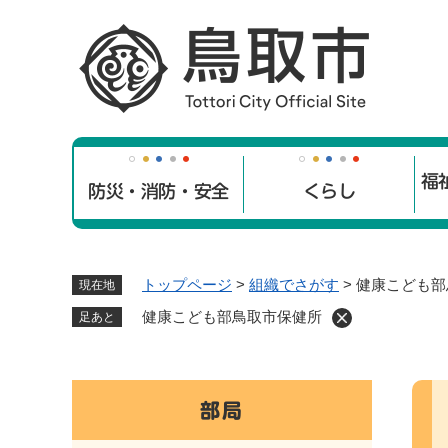
ペ
ー
ジ
の
先
頭
で
福
す
防災・消防・安全
くらし
。
トップページ
>
組織でさがす
>
健康こども部
現在地
健康こども部鳥取市保健所
足あと
本
部局
文