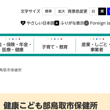
メニューを飛ばして本文へ
文字サイズ
背景色変更
標準
拡大
白
黒
やさしい日本語
ふりがな表示
Foreign l
祉・保険・年金・
産業・しごと
子育て・教育
医療・健康
事業者
鳥取市保健所
健康こども部鳥取市保健所