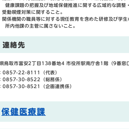
1) 健康課題の把握及び地域保健推進に関する広域的な調整
2) 受動喫煙対策に関すること。
3) 関係機関の職員等に対する現任教育を含めた研修及び学
4) 所内他課の主管に属さないこと。
連絡先
県鳥取市富安2丁目138番地4 市役所駅南庁舎1階（9番窓
：0857-22-8111
（
代表
）
：0857-30-8522
（
総務係
）
：0857-30-8521
（
企画連携係
）
保健医療課