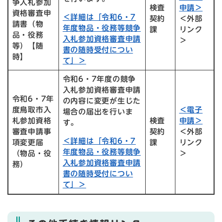
争入札参加
検査
申請＞
資格審査申
＜詳細は「令和6・7
契約
＜外部
請書（物
年度物品・役務等競争
課
リンク
品・役務
入札参加資格審査申請
＞
等）【随
書の随時受付につい
時】
て」＞
令和6・7年度の競争
入札参加資格審査申請
令和6・7年
の内容に変更が生じた
度鳥取市入
＜電子
場合の届出を行いま
札参加資格
検査
申請＞
す。
審査申請事
契約
＜外部
＜詳細は「令和6・7
項変更届
課
リンク
年度物品・役務等競争
（物品・役
＞
入札参加資格審査申請
務）
書の随時受付につい
て」＞