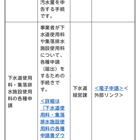
汚水量を申
告する手続
です。
事業者が下
水道使用料
や集落排水
施設使用料
について、
各種申請
（届出）を
するための
下水道使用
手続きで
料・集落排
下水道
＜電子申請＞
＜
す。
水施設使用
経営課
外部リンク＞
料の各種申
＜詳細は
請
「下水道使
用料・集落
排水施設使
用料の各種
申請書ダウ