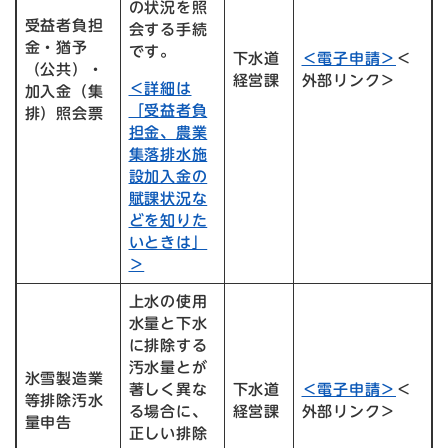
の状況を照
受益者負担
会する手続
金・猶予
です。
下水道
＜電子申請＞
＜
（公共）・
経営課
外部リンク＞
＜詳細は
加入金（集
「受益者負
排）照会票
担金、農業
集落排水施
設加入金の
賦課状況な
どを知りた
いときは」
＞
上水の使用
水量と下水
に排除する
汚水量とが
氷雪製造業
著しく異な
下水道
＜電子申請＞
＜
等排除汚水
る場合に、
経営課
外部リンク＞
量申告
正しい排除