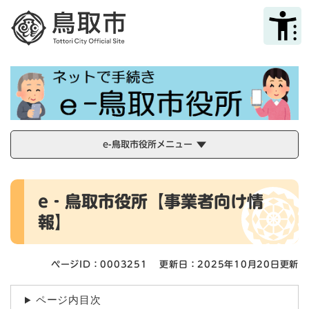
ペ
メニューを飛ばして本文へ
ー
ジ
の
先
頭
で
す
。
e-鳥取市役所メニュー
本
e‐鳥取市役所【事業者向け情
文
報】
ページID：0003251
更新日：2025年10月20日更新
ページ内目次