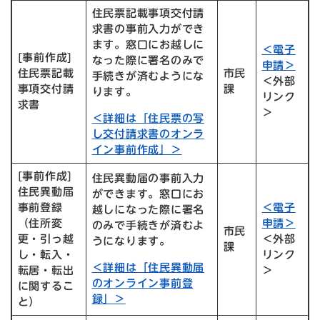
住民票記載事項交付請
求書の事前入力ができ
ます。窓口にお越しに
＜電子
[事前作成]
なった際に署名のみで
申請＞
住民票記載
市民
手続きが済むようにな
＜外部
事項交付請
課
ります。
リンク
求書
＞
＜詳細は「住民票の写
し交付請求書のオンラ
イン事前作成」＞
[事前作成]
住民異動届の事前入力
住民異動届
ができます。窓口にお
事前登録
＜電子
越しになった際に署名
（住所変
申請＞
のみで手続きが済むよ
市民
更・引っ越
＜外部
うになります。
課
し・転入・
リンク
＜詳細は「住民異動届
転居・転出
＞
のオンライン事前登
に関するこ
録」＞
と）