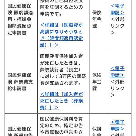
療費の自己負担限度
国民健康保
＜電子
額を証明するための
険 限度額適
保険
申請＞
申請です。
用・標準負
年金
＜外部
＜詳細は「医療費が
担額減額認
課
リンク
高額になりそうなと
定申請書
＞
き（限度額適用認定
証）」＞
国民健康保険加入者
が死亡したときは、
＜電子
葬祭執行者（喪主）
国民健康保
保険
申請＞
に対して3万円の葬祭
険 葬祭費支
年金
＜外部
費が支給されます。
給申請書
課
リンク
＜詳細は「加入者が
＞
死亡したとき（葬祭
費）」＞
国民健康保険料を算
＜電子
定のため、確定申告
国民健康保
保険
申請＞
や市民税の申告をさ
険 所得申告
年金
＜外部