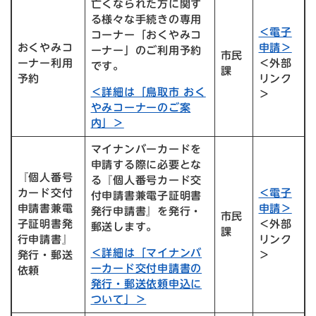
亡くなられた方に関す
る様々な手続きの専用
＜電子
コーナー「おくやみコ
おくやみコ
申請＞
ーナー」のご利用予約
市民
ーナー利用
＜外部
です。
課
予約
リンク
＜詳細は「鳥取市 おく
＞
やみコーナーのご案
内」＞
マイナンバーカードを
申請する際に必要とな
『個人番号
る『個人番号カード交
カード交付
＜電子
付申請書兼電子証明書
申請書兼電
申請＞
発行申請書』を発行・
市民
子証明書発
＜外部
郵送します。
課
行申請書』
リンク
＜詳細は「マイナンバ
発行・郵送
＞
ーカード交付申請書の
依頼
発行・郵送依頼申込に
ついて」＞