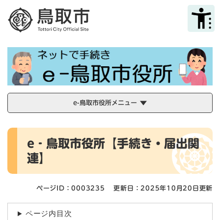
ペ
メニューを飛ばして本文へ
ー
ジ
の
先
頭
で
す
。
e-鳥取市役所メニュー
本
e‐鳥取市役所【手続き・届出関
文
連】
ページID：0003235
更新日：2025年10月20日更新
ページ内目次