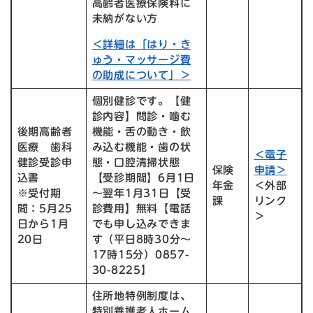
高齢者医療保険料に
未納がない方
＜詳細は「はり・き
ゅう・マッサージ費
の助成について」＞
個別健診です。【健
診内容】問診・噛む
後期高齢者
機能・舌の動き・飲
医療 歯科
み込む機能・歯の状
＜電子
健診受診申
態・口腔清掃状態
保険
申請＞
込書
【受診期間】6月1日
年金
＜外部
※受付期
～翌年1月31日【受
課
リンク
間：5月25
診費用】無料【電話
＞
日から1月
でも申し込みできま
20日
す（平日8時30分～
17時15分）0857-
30-8225】
住所地特例制度は、
特別養護老人ホーム