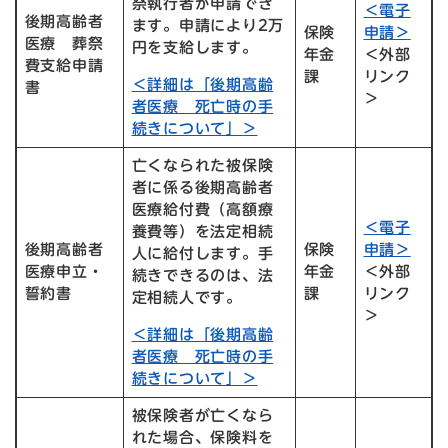
祭執行者が申請でき
＜電子
後期高齢者
ます。申請により2万
保険
申請＞
医療 葬祭
円を支給します。
年金
＜外部
費支給申請
課
リンク
＜詳細は「後期高齢
書
＞
者医療 死亡時の手
続きについて」＞
亡くなられた被保険
者に係る後期高齢者
医療給付費（高額療
＜電子
養費等）を法定相続
後期高齢者
保険
申請＞
人に給付します。手
医療申立・
年金
＜外部
続きできるのは、法
誓約書
課
リンク
定相続人です。
＞
＜詳細は「後期高齢
者医療 死亡時の手
続きについて」＞
被保険者が亡くなら
れた場合、保険料を