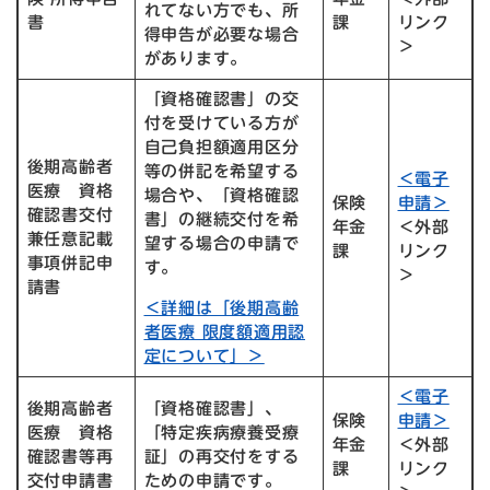
れてない方でも、所
書
課
リンク
得申告が必要な場合
＞
があります。
​「資格確認書」の交
付を受けている方が
自己負担額適用区分
後期高齢者
等の併記を希望する
＜電子
医療 資格
場合や、「資格確認
​保険
申請＞
確認書交付
書」の継続交付を希
年金
＜外部
兼任意記載
望する場合の申請で
課
リンク
事項併記申
す。
＞
請書
＜詳細は「後期高齢
者医療 限度額適用認
定について」＞
＜電子
後期高齢者
「資格確認書」、
保険
申請＞
医療 資格
「特定疾病療養受療
年金
＜外部
確認書等再
証」の再交付をする
課
リンク
交付申請書
ための申請です。