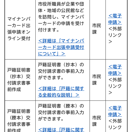
市役所職員が企業や団
体・地域の公民館など
＜電子
を訪問し、マイナンバ
マイナンバ
申請＞
ーカードの申請を受け
ーカード出
市民
＜外部
付けます。
張申請オン
課
リンク
ライン受付
＜詳細は「マイナンバ
＞
ーカード出張申請受付
について」＞
戸籍証明書（抄本）の
＜電子
戸籍証明書
交付請求書の事前入力
申請＞
（抄本）交
市民
ができます。
＜外部
付請求書事
課
リンク
＜詳細は「戸籍に関す
前作成
＞
る全般的な説明」＞
戸籍証明書（謄本）の
＜電子
戸籍証明書
交付請求書の事前入力
申請＞
（謄本）交
市民
ができます。
＜外部
付請求書事
課
リンク
＜詳細は「戸籍に関す
前作成