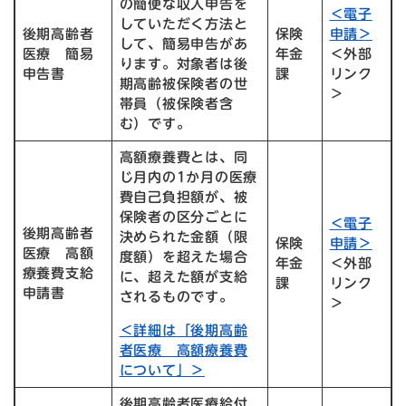
の簡便な収入申告を
＜電子
していただく方法と
後期高齢者
保険
申請＞
して、簡易申告があ
医療 簡易
年金
＜外部
ります。対象者は後
申告書
課
リンク
期高齢被保険者の世
＞
帯員（被保険者含
む）です。
高額療養費とは、同
じ月内の1か月の医療
費自己負担額が、被
保険者の区分ごとに
＜電子
後期高齢者
決められた金額（限
保険
申請＞
医療 高額
度額）を超えた場合
年金
＜外部
療養費支給
に、超えた額が支給
課
リンク
申請書
されるものです。
＞
＜詳細は「後期高齢
者医療 高額療養費
について」＞
後期高齢者医療給付