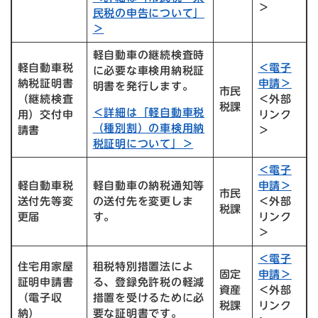
＞
民税の申告について」
＞
軽自動車の継続検査時
軽自動車税
＜電子
に必要な車検用納税証
納税証明書
申請＞
明書を発行します。
市民
（継続検査
＜外部
税課
＜詳細は「軽自動車税
用）交付申
リンク
（種別割）の車検用納
請書
＞
税証明について」＞
＜電子
軽自動車税
軽自動車の納税通知等
申請＞
市民
送付先等変
の送付先を変更しま
＜外部
税課
更届
す。
リンク
＞
＜電子
住宅用家屋
租税特別措置法によ
固定
申請＞
証明申請書
る、登録免許税の軽減
資産
＜外部
（電子収
措置を受けるために必
税課
リンク
納）
要な証明書です。