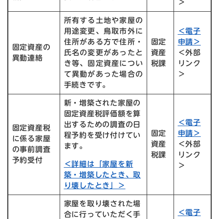
＞
所有する土地や家屋の
用途変更、鳥取市外に
＜電子
住所がある方で住所・
固定
申請＞
固定資産の
氏名の変更があったと
資産
＜外部
異動連絡
き等、固定資産につい
税課
リンク
て異動があった場合の
＞
手続きです。
新・増築された家屋の
固定資産税評価額を算
＜電子
出するための調査の日
固定資産税
固定
申請＞
程予約を受け付けてい
に係る家屋
資産
＜外部
ます。
の事前調査
税課
リンク
予約受付
＜詳細は「家屋を新
＞
築・増築したとき、取
り壊したとき」＞
家屋を取り壊された場
＜電子
合に行っていただく手