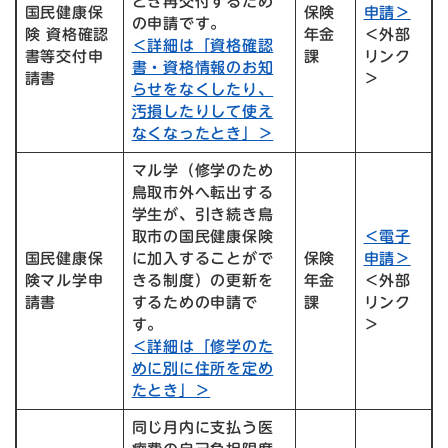
とき再交付するため
国民健康保
保険
申請＞
の申請です。
険 資格確認
年金
＜外部
＜詳細は「資格確認
書等交付申
課
リンク
書・資格情報のお知
請書
＞
らせをなくしたり、
汚損したりして使え
なくなったとき」＞
マル学（修学のため
鳥取市外へ転出する
学生が、引き続き鳥
取市の国民健康保険
＜電子
国民健康保
に加入することがで
保険
申請＞
険マル学申
きる制度）の更新を
年金
＜外部
請書
するための申請で
課
リンク
す。
＞
＜詳細は「修学のた
めに別に住所を定め
たとき」＞
同じ月内に支払う医