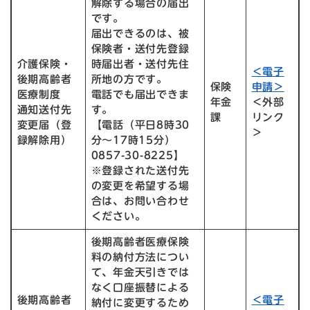
解除する場合の届出
です。
届出できるのは、被
保険者・送付先登録
介護保険・
時届出者・送付先住
＜電子
後期高齢者
所地の方です。
保険
申請＞
医療制度
電話でも届出できま
年金
＜外部
通知送付先
す。
課
リンク
変更届（登
【電話（平日8時30
＞
録解除用）
分～17時15分）
0857-30-8225】
※登録された送付先
の変更を希望する場
合は、お問い合わせ
ください。
後期高齢者医療保険
料の納付方法につい
て、年金天引きでは
なく口座振替による
後期高齢者
＜電子
納付に変更するため