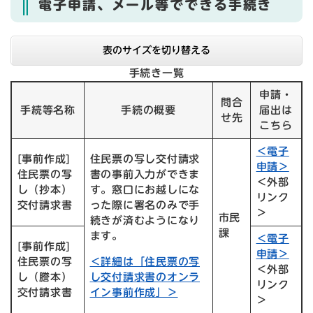
電子申請、メール等でできる手続き
表のサイズを切り替える
手続き一覧
申請・
問合
手続等名称
手続の概要
届出は
せ先
こちら
＜電子
[事前作成]
住民票の写し交付請求
申請＞
住民票の写
書の事前入力ができま
＜外部
し（抄本）
す。窓口にお越しにな
リンク
交付請求書
った際に署名のみで手
＞
市民
続きが済むようになり
課
ます。
＜電子
[事前作成]
申請＞
住民票の写
＜詳細は「住民票の写
＜外部
し（謄本）
し交付請求書のオンラ
リンク
交付請求書
イン事前作成」＞
＞