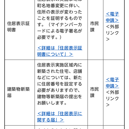
町名地番変更に伴い、
住所の表示が変わった
＜電子
ことを証明するもので
申請＞
住居表示証
市民
す。（マイナンバーカ
＜外部
明書
課
ードによる電子署名が
リンク
必要です。）
＞
＜詳細は「住居表示証
明書について」＞
住居表示実施区域内に
新築された住宅、店舗
などについては、新た
＜電子
に住居番号を設定する
申請＞
建築物新築
市民
必要がありますので、
＜外部
届
課
建物等新築届の提出を
リンク
お願いします。
＞
＜詳細は「住居表示に
関する届」＞