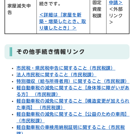
固定
申請＞
続きです。
家屋滅失申
資産
＜外部
告
＜詳細は「家屋を新
税課
リンク
築・増築したとき、取
＞
り壊したとき」＞
その他手続き情報リンク
市民税・県民税申告に関すること（市民税課）
法人市民税に関すること（市民税課）
特別徴収（給与所得者用）に関すること（市民税課）
軽自動車税の減免に関すること【身体等に障がいがあ
る方】 （市民税課）
軽自動車税の減免に関すること【構造変更が加えられ
た車両】 （市民税課）
軽自動車税の減免に関すること【公益のための車両】
（市民税課）
軽自動車税の車検用納税証明に関すること（市民税
課）