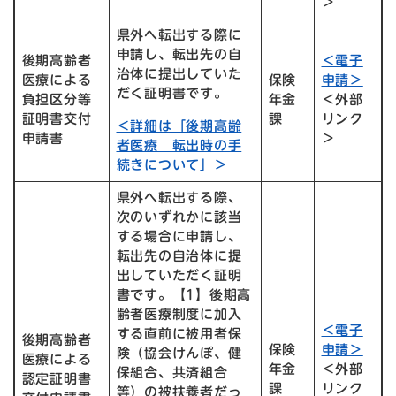
＞
県外へ転出する際に
申請し、転出先の自
後期高齢者
＜電子
治体に提出していた
医療による
保険
申請＞
だく証明書です。
負担区分等
年金
＜外部
証明書交付
課
リンク
＜詳細は「後期高齢
申請書
＞
者医療 転出時の手
続きについて」＞
県外へ転出する際、
次のいずれかに該当
する場合に申請し、
転出先の自治体に提
出していただく証明
書です。【1】後期高
齢者医療制度に加入
＜電子
する直前に被用者保
後期高齢者
保険
申請＞
険（協会けんぽ、健
医療による
年金
＜外部
保組合、共済組合
認定証明書
課
リンク
等）の被扶養者だっ