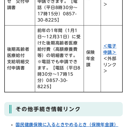
せ 交付申
申請できます。【電
＞
請書
話（平日8時30分～
17時15分）0857-
30-8225】
前年の1年間（1月1
日～12月31日）に受
けた後期高齢者医療
＜電子
後期高齢者
給付費（高額療養費
保険
申請＞
医療給付
等）の明細書です。
年金
＜外部
支給明細交
※電話でも申請でき
課
リンク
付申請書
ます。【電話（平日8
＞
時30分～17時15
分）0857-30-
8225】
その他手続き情報リンク
国民健康保険に入るときやめるとき（保険年金課）