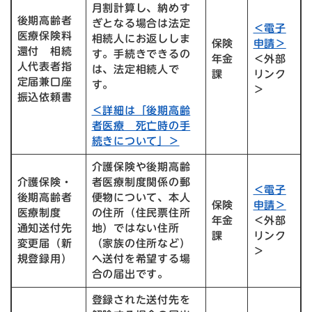
月割計算し、納めす
後期高齢者
ぎとなる場合は法定
＜電子
医療保険料
相続人にお返ししま
保険
申請＞
還付 相続
す。手続きできるの
年金
＜外部
人代表者指
は、法定相続人で
課
リンク
定届兼口座
す。
＞
振込依頼書
＜詳細は「後期高齢
者医療 死亡時の手
続きについて」＞
介護保険や後期高齢
介護保険・
者医療制度関係の郵
＜電子
後期高齢者
便物について、本人
保険
申請＞
医療制度
の住所（住民票住所
年金
＜外部
通知送付先
地）ではない住所
課
リンク
変更届（新
（家族の住所など）
＞
規登録用）
へ送付を希望する場
合の届出です。
登録された送付先を