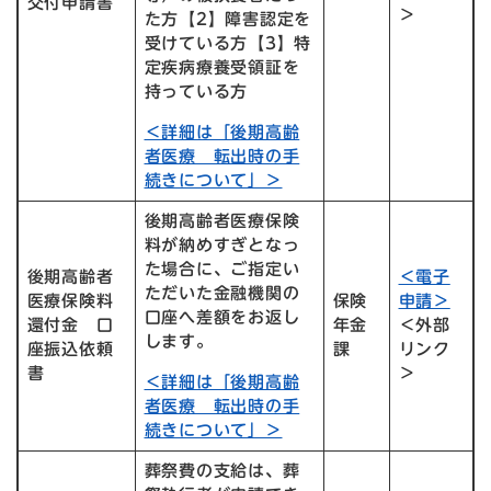
交付申請書
＞
た方【2】障害認定を
受けている方【3】特
定疾病療養受領証を
持っている方
＜詳細は「後期高齢
者医療 転出時の手
続きについて」＞
後期高齢者医療保険
料が納めすぎとなっ
た場合に、ご指定い
後期高齢者
＜電子
ただいた金融機関の
医療保険料
保険
申請＞
口座へ差額をお返し
還付金 口
年金
＜外部
します。
座振込依頼
課
リンク
書
＞
＜詳細は「後期高齢
者医療 転出時の手
続きについて」＞
葬祭費の支給は、葬