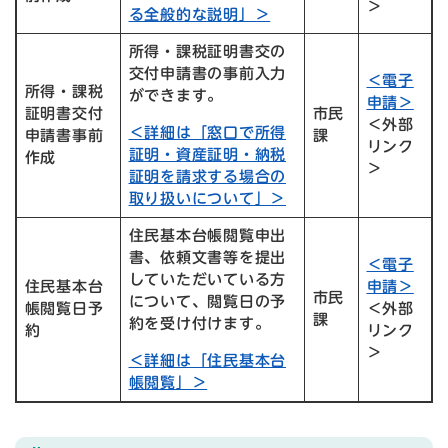
＞
る全般的な説明」＞
所得・課税証明書交の
交付申請書の事前入力
＜電子
所得・課税
ができます。
申請＞
証明書交付
市民
＜外部
＜詳細は「窓口で所得
申請書事前
課
リンク
証明・資産証明・納税
作成
＞
証明を請求する場合の
取り扱いについて」＞
住民基本台帳閲覧申出
書、依頼文書等を提出
＜電子
していただいている方
住民基本台
申請＞
市民
について、閲覧日の予
帳閲覧日予
＜外部
課
約を受け付けます。
約
リンク
＞
＜詳細は「住民基本台
帳閲覧」＞