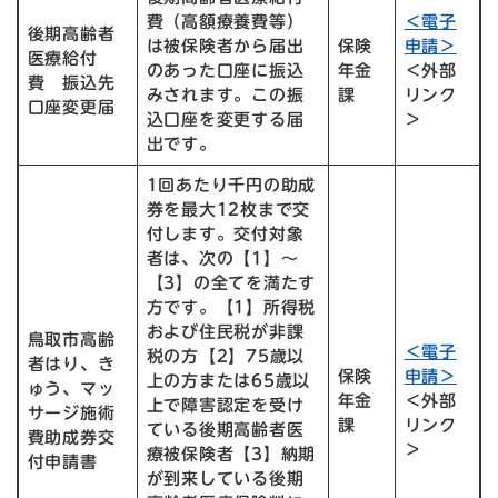
費（高額療養費等）
＜電子
後期高齢者
は被保険者から届出
保険
申請＞
医療給付
のあった口座に振込
年金
＜外部
費 振込先
みされます。この振
課
リンク
口座変更届
込口座を変更する届
＞
出です。
1回あたり千円の助成
券を最大12枚まで交
付します。交付対象
者は、次の【1】～
【3】の全てを満たす
方です。【1】所得税
および住民税が非課
鳥取市高齢
＜電子
税の方【2】75歳以
者はり、き
保険
申請＞
上の方または65歳以
ゅう、マッ
年金
＜外部
上で障害認定を受け
サージ施術
課
リンク
ている後期高齢者医
費助成券交
＞
療被保険者【3】納期
付申請書
が到来している後期