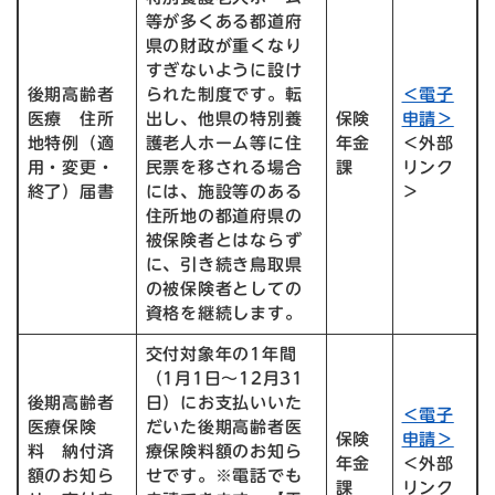
等が多くある都道府
県の財政が重くなり
すぎないように設け
後期高齢者
られた制度です。転
＜電子
医療 住所
出し、他県の特別養
保険
申請＞
地特例（適
護老人ホーム等に住
年金
＜外部
用・変更・
民票を移される場合
課
リンク
終了）届書
には、施設等のある
＞
住所地の都道府県の
被保険者とはならず
に、引き続き鳥取県
の被保険者としての
資格を継続します。
交付対象年の1年間
（1月1日～12月31
後期高齢者
日）にお支払いいた
＜電子
医療保険
だいた後期高齢者医
保険
申請＞
料 納付済
療保険料額のお知ら
年金
＜外部
額のお知ら
せです。※電話でも
課
リンク