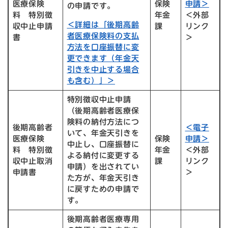
医療保険
保険
申請＞
の申請です。
料 特別徴
年金
＜外部
＜詳細は「後期高齢
収中止申請
課
リンク
者医療保険料の支払
書
＞
方法を口座振替に変
更できます（年金天
引きを中止する場合
も含む）」＞
特別徴収中止申請
（後期高齢者医療保
険料の納付方法につ
後期高齢者
＜電子
いて、年金天引きを
医療保険
保険
申請＞
中止し、口座振替に
料 特別徴
年金
＜外部
よる納付に変更する
収中止取消
課
リンク
申請）を出されてい
申請書
＞
た方が、年金天引き
に戻すための申請で
す。
後期高齢者医療専用