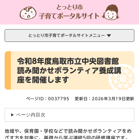
ペ
メニューを飛ばして本文へ
ー
ジ
の
先
頭
とっとり市子育てポータルサイトメニュー
で
す
本
。
令和8年度鳥取市立中央図書館
文
読み聞かせボランティア養成講
座を開催します
ページID：0037795
更新日：2026年3月19日更新
ページ内目次
地域や、保育園・学校などで読み聞かせボランティアをめ
ざす方を対象に、基礎から学ぶ連続5回の研修講座です。