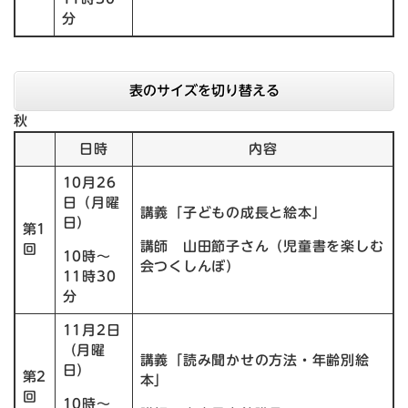
分
表のサイズを切り替える
秋
日時
内容
10月26
日（月曜
講義「子どもの成長と絵本」
日）
第1
講師 山田節子さん（児童書を楽しむ
回
10時〜
会つくしんぼ）
11時30
分
11月2日
（月曜
講義「読み聞かせの方法・年齢別絵
日）
第2
本」
回
10時〜