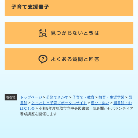
子育て支援冊子
見つからないときは
よくある質問と回答
トップページ
>
分類でさがす
>
子育て・教育
>
教育・生涯学習
>
図
現在地
書館
>
とっとり市子育てポータルサイト
>
遊び・集い
>
図書館・お
はなし会
>
令和8年度鳥取市立中央図書館 読み聞かせボランティア
養成講座を開催します