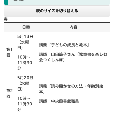
表のサイズを切り替える
春
日時
内容
5月13日
（水曜
講義「子どもの成長と絵本」
日）
第1
講師 山田節子さん（児童書を楽しむ
回
10時〜
会つくしんぼ）
11時30
分
5月20日
（水曜
講義「読み聞かせの方法・年齢別絵
日）
第2
本」
回
10時〜
講師 中央図書館職員
11時30
分