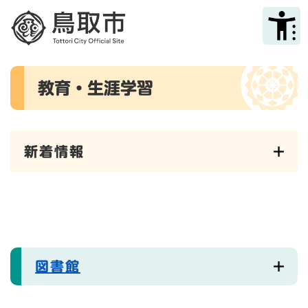
ペ
メニューを飛ばして本文へ
ー
ジ
の
先
本
頭
教育・生涯学習
文
で
す
。
新着情報
図書館