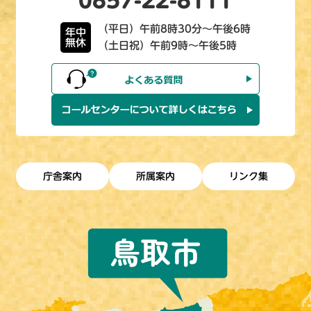
0857-22-8111
（平日）午前8時30分～午後6時
年中
無休
（土日祝）午前9時～午後5時
庁舎案内
所属案内
リンク集