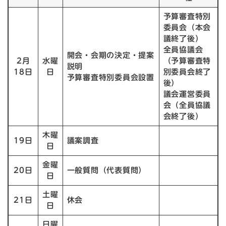
予算審査特別
委員会（本会
議終了後）
全員協議会
開会・会期の決定・提案
2月
水曜
（予算審査特
説明
18日
日
別委員会終了
予算審査特別委員会設置
後）
議会運営委員
会（全員協議
会終了後）
木曜
19日
議案調査
日
金曜
20日
一般質問（代表質問）
日
土曜
21日
休会
日
日曜