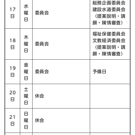
総務企画委員会
水
17
​建設水道委員会
曜
委員会
日
（提案説明・請
日
願・陳情審査）
福祉保健委員会
木
18
文教経済委員会
曜
委員会
日
（提案説明・請
日
願・陳情審査）
金
19
曜
委員会
予備日
日
日
土
20
曜
休会
日
日
日
21
曜
休会
日
日