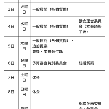
火曜
3日
一般質問（各個質問）
日
議会運営委員
水曜
4日
一般質問（各個質問）
会（本会議終
日
了後）
一般質問（各個質問）・
木曜
5日
追加提案
日
質疑・委員会付託
金曜
6日
予算審査特別委員会
総括質疑
日
土曜
7日
休会
日
日曜
8日
休会
日
総務企画委員
月曜
会・分科会