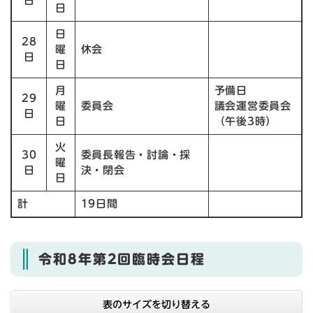
日
日
日
28
曜
休会
日
日
月
予備日
29
曜
委員会
議会運営委員会
日
日
（午後3時）
​火
30
委員長報告・討論・採
曜
日
決・閉会
日
計
19日間
令和8年第2回臨時会日程
表のサイズを切り替える