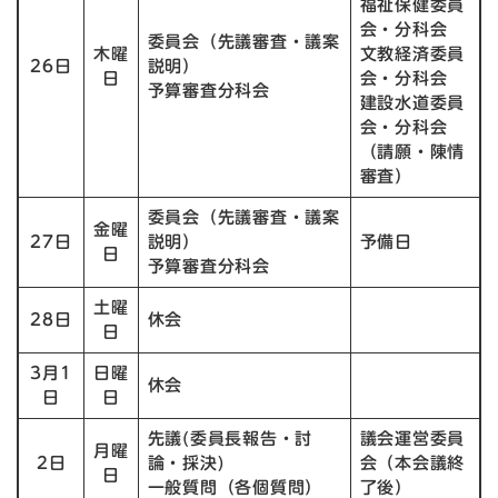
福祉保健委員
会・分科会
委員会（先議審査・議案
木曜
文教経済委員
26日
説明）
日
会・分科会
予算審査分科会
建設水道委員
会・分科会
（請願・陳情
審査）
委員会（先議審査・議案
金曜
27日
説明）
予備日
日
予算審査分科会
土曜
28日
休会
日
3月1
日曜
休会
日
日
先議(委員長報告・討
議会運営委員
月曜
2日
論・採決)
会（本会議終
日
一般質問（各個質問）
了後）