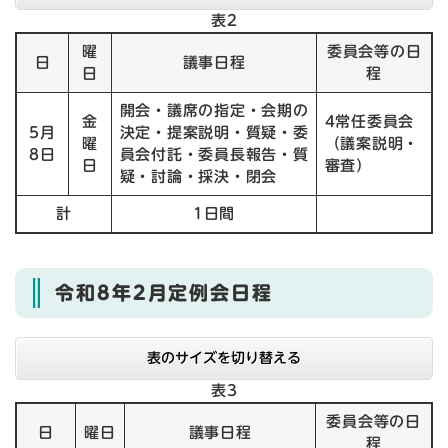
表2
曜
委員会等の日
日
議事日程
日
程
開会・議席の指定・会期の
金
4常任委員会
5月
決定・提案説明・質疑・委
曜
（議案説明・
8日
員会付託・委員長報告・質
日
審査）
疑・討論・採決・閉会
計
1日間
令和8年2月定例会日程
表のサイズを切り替える
表3
委員会等の日
日
曜日
議事日程
程