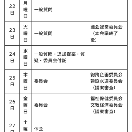
月
22
曜
一般質問
日
日
火
議会運営委員会
23
曜
一般質問
（本会議終了
日
日
後）
水
24
一般質問・追加提案・質
曜
日
疑・委員会付託
日
木
総務企画委員会
25
曜
委員会
​建設水道委員会
日
日
（議案審査）
金
福祉保健委員会
26
曜
委員会
文教経済委員会
日
日
（議案審査）
土
27
曜
休会