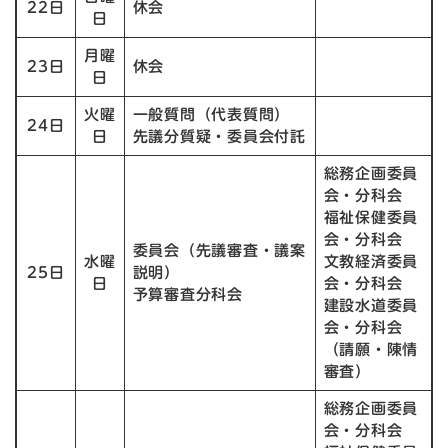
22日
休会
日
月曜
23日
休会
日
火曜
一般質問（代表質問）
24日
日
先議分質疑・委員会付託
総務企画委員
会・分科会
福祉保健委員
会・分科会
委員会（先議審査・議案
水曜
文教経済委員
25日
説明）
日
会・分科会
予算審査分科会
建設水道委員
会・分科会
（請願・陳情
審査）
総務企画委員
会・分科会