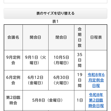
表のサイズを切り替える
表1
会
期
会議名
開会日
閉会日
日程表
日
数
35
9月定例
9月1日（火
10月5日
日
会
曜日）
（月曜日）
間
19
令和8年6
6月定例
6月12日
6月30日
日
月定例会
会
（金曜日）
（火曜日）
間
日程
令和8年
第2回臨
5月8日（金曜日）
1日
第2回臨
時会
時会日程