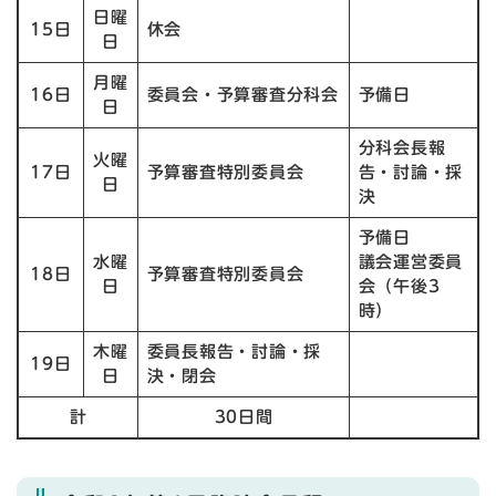
日曜
15日
休会
日
月曜
16日
委員会・予算審査分科会
予備日
日
分科会長報
火曜
17日
予算審査特別委員会
告・討論・採
日
決
予備日
水曜
議会運営委員
18日
予算審査特別委員会
日
会（午後3
時）
​木曜
委員長報告・討論・採
19日
日
決・閉会
計
30日間