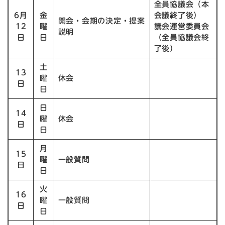
全員協議会（本
6月
金
会議終了後）
開会・会期の決定・提案
12
曜
議会運営委員会
説明
日
日
（全員協議会終
了後）
土
13
曜
休会
日
日
日
14
曜
休会
日
日
月
15
曜
一般質問
日
日
火
16
曜
一般質問
日
日