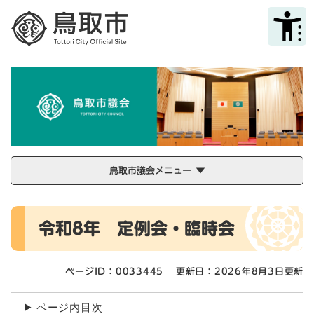
ペ
メニューを飛ばして本文へ
ー
ジ
の
先
頭
で
す
。
鳥取市議会メニュー
本
令和8年 定例会・臨時会
文
ページID：0033445
更新日：2026年8月3日更新
ページ内目次