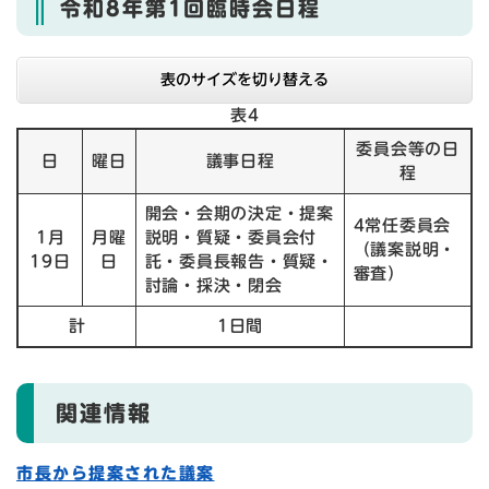
令和8年第1回臨時会日程
表のサイズを切り替える
表4
委員会等の日
日
曜日
議事日程
程
開会・会期の決定・提案
4常任委員会
1月
月曜
説明・質疑・委員会付
（議案説明・
19日
日
託・委員長報告・質疑・
審査）
討論・採決・閉会
計
1日間
関連情報
市長から提案された議案