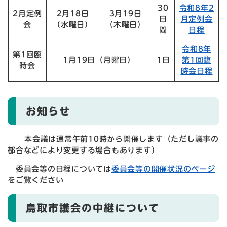
30
令和8年2
2月定例
2月18日
3月19日
日
月定例会
会
（水曜日）
（木曜日）
間
日程
令和8年
第1回臨
1月19日（月曜日）
1日
第1回臨
時会
時会日程
お知らせ
本会議は通常午前10時から開催します（ただし議事の
都合などにより変更する場合もあります）
委員会等の日程については
委員会等の開催状況のページ
をご覧ください
鳥取市議会の中継について