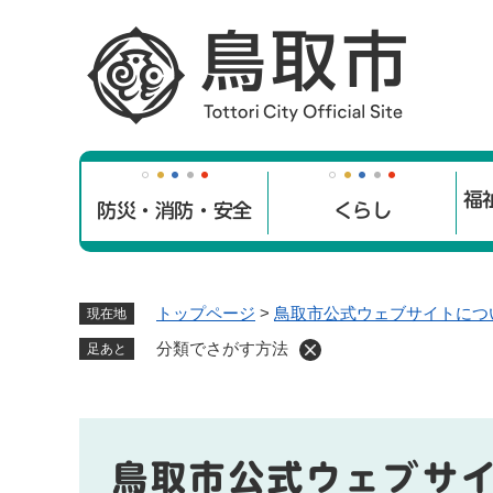
ペ
ー
ジ
の
先
頭
で
福
す
防災・消防・安全
くらし
。
トップページ
>
鳥取市公式ウェブサイトにつ
現在地
分類でさがす方法
足あと
鳥取市公式ウェブサ