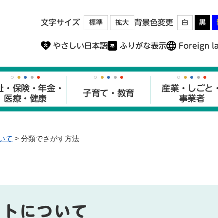
メニューを飛ばして本文へ
文字サイズ
背景色変更
標準
拡大
白
黒
やさしい日本語
ふりがな表示
Foreign l
祉・保険・年金・
産業・しごと
子育て・教育
医療・健康
事業者
いて
>
分類でさがす方法
イトについて