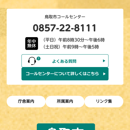
鳥取市コールセンター
0857-22-8111
（平日）午前8時30分～午後6時
年中
無休
（土日祝）午前9時～午後5時
庁舎案内
所属案内
リンク集