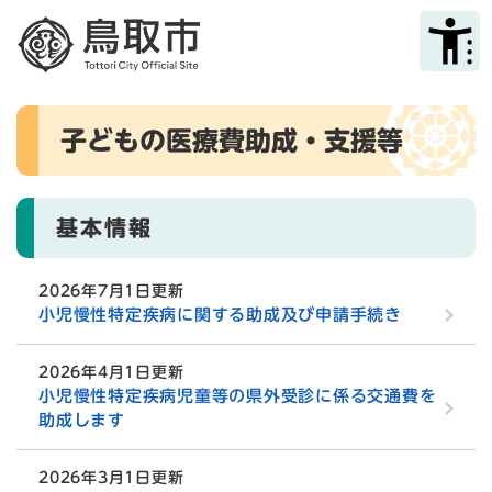
ペ
メニューを飛ばして本文へ
ー
ジ
の
先
本
頭
子どもの医療費助成・支援等
文
で
す
。
基本情報
2026年7月1日更新
小児慢性特定疾病に関する助成及び申請手続き
2026年4月1日更新
小児慢性特定疾病児童等の県外受診に係る交通費を
助成します
2026年3月1日更新