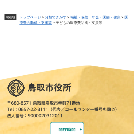
トップページ
>
分類でさがす
>
福祉・保険・年金・医療・健康
>
医
現在地
療費の助成・支援等
>
子どもの医療費助成・支援等
〒680-8571 鳥取県鳥取市幸町71番地
Tel：0857-22-8111（代表／コールセンター番号も同じ）
法人番号：9000020312011