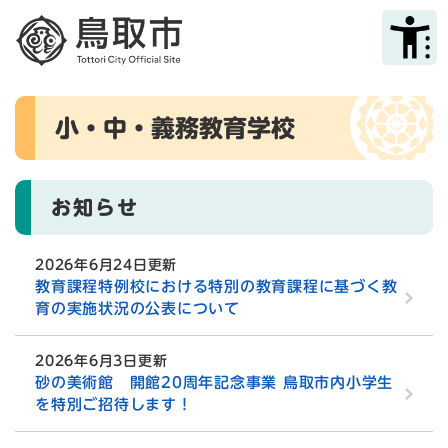
ペ
メニューを飛ばして本文へ
ー
ジ
の
先
本
頭
小・中・義務教育学校
文
で
す
。
お知らせ
2026年6月24日更新
教育課程特例校における特別の教育課程に基づく教
育の実施状況の公表について
2026年6月3日更新
砂の美術館 開館20周年記念事業 鳥取市内小学生
を特別ご招待します！