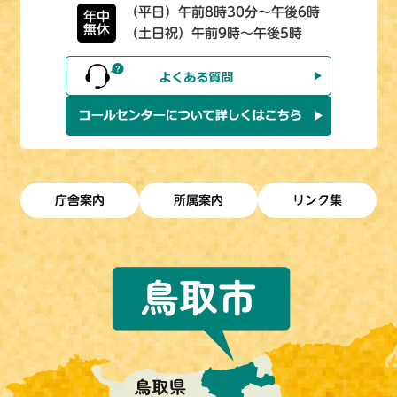
（平日）午前8時30分～午後6時
年中
無休
（土日祝）午前9時～午後5時
庁舎案内
所属案内
リンク集