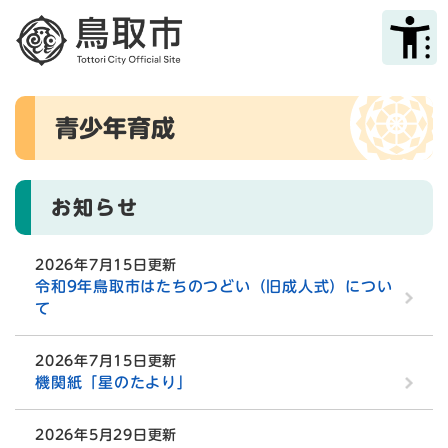
ペ
メニューを飛ばして本文へ
ー
ジ
の
先
本
頭
青少年育成
文
で
す
。
お知らせ
2026年7月15日更新
令和9年鳥取市はたちのつどい（旧成人式）につい
て
2026年7月15日更新
機関紙「星のたより」
2026年5月29日更新