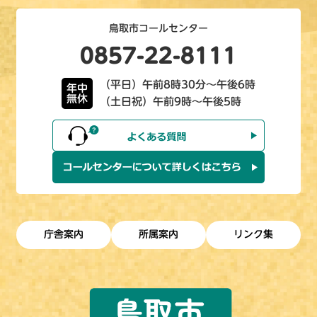
鳥取市コールセンター
0857-22-8111
（平日）午前8時30分～午後6時
年中
無休
（土日祝）午前9時～午後5時
庁舎案内
所属案内
リンク集