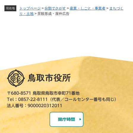
トップページ
>
分類でさがす
>
産業・しごと・事業者
>
まちづく
現在地
り・土地
>
景観形成・屋外広告
〒680-8571 鳥取県鳥取市幸町71番地
Tel：0857-22-8111（代表／コールセンター番号も同じ）
法人番号：9000020312011