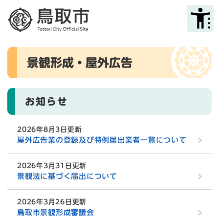
ペ
メニューを飛ばして本文へ
ー
ジ
の
先
本
頭
景観形成・屋外広告
文
で
す
。
お知らせ
2026年8月3日更新
屋外広告業の登録及び特例届出業者一覧について
2026年3月31日更新
景観法に基づく届出について
2026年3月26日更新
鳥取市景観形成審議会