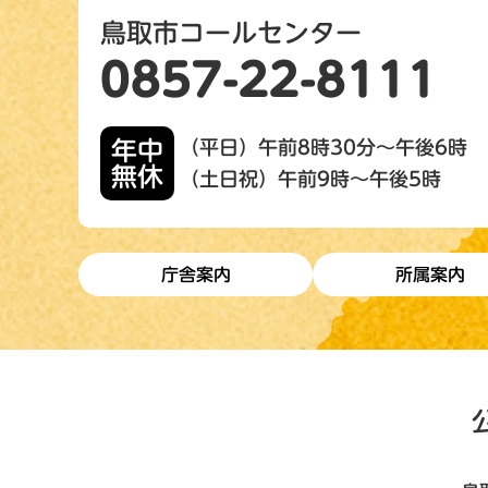
鳥取市コールセンター
0857-22-8111
年中
（平日）午前8時30分～午後6時
無休
（土日祝）午前9時～午後5時
庁舎案内
所属案内