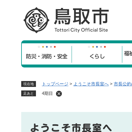
ペ
ー
ジ
の
先
頭
で
福
す
防災・消防・安全
くらし
。
トップページ
>
ようこそ市長室へ
>
市長公約
現在地
4期目
足あと
ようこそ市長室へ