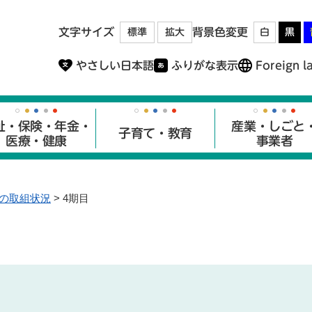
メニューを飛ばして本文へ
文字サイズ
背景色変更
標準
拡大
白
黒
やさしい日本語
ふりがな表示
Foreign l
祉・保険・年金・
産業・しごと
子育て・教育
医療・健康
事業者
の取組状況
>
4期目