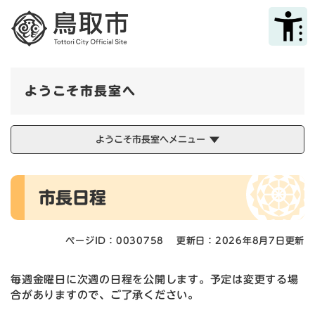
ペ
メニューを飛ばして本文へ
ー
ジ
の
先
頭
ようこそ市長室へ
で
す
。
ようこそ市長室へメニュー
本
市長日程
文
ページID：0030758
更新日：2026年8月7日更新
毎週金曜日に次週の日程を公開します。予定は変更する場
合がありますので、ご了承ください。