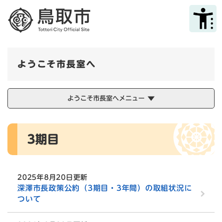
ペ
メニューを飛ばして本文へ
ー
ジ
の
先
頭
ようこそ市長室へ
で
す
。
ようこそ市長室へメニュー
本
3期目
文
2025年8月20日更新
深澤市長政策公約（3期目・3年間）の取組状況に
ついて