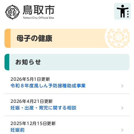
ペ
メニューを飛ばして本文へ
ー
ジ
の
先
本
頭
母子の健康
文
で
す
。
お知らせ
2026年5月1日更新
令和８年度風しん予防接種助成事業
2026年4月21日更新
妊娠・出産・育児に関する相談
2025年12月15日更新
妊娠前