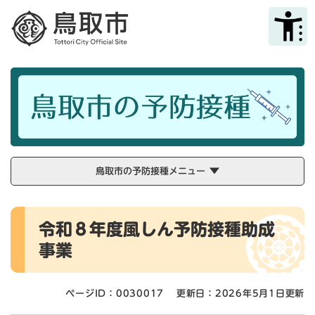
ペ
メニューを飛ばして本文へ
ー
ジ
の
先
頭
で
す
。
鳥取市の予防接種メニュー
本
令和８年度風しん予防接種助成
文
事業
ページID：0030017
更新日：2026年5月1日更新