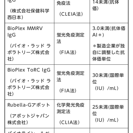
14未満(抗体
免疫法
価）
（株式会社保健科学
（CLEIA法）
西日本）
BioPlex MMRV
3.0未満(抗体価
IgG
蛍光免疫測定
AI＊)
法
（バイオ・ラッド ラ
＊製造企業が独
ボラトリーズ株式会
（FIA法）
自に調整した抗
社）
体価単位
BioPlex ToRC IgG
蛍光免疫測定
30未満(国際単
法
（バイオ・ラッド ラ
位
ボラトリーズ株式会
（IU）/mL）
（FIA法）
社）
Rubella-Gアボット
化学発光免疫
25未満(国際単
測定法
位
（アボットジャパン
（IU）/mL）
株式会社）
（CLIA法）