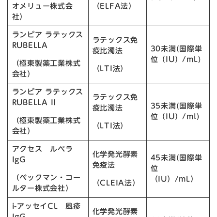
オメリュー株式会
（ELFA法）
社）
ランピア ラテックス
ラテックス免
RUBELLA
30未満(国際単
疫比濁法
位（IU）/mL)
（極東製薬工業株式
（LTI法）
会社）
ランピア ラテックス
ラテックス免
RUBELLA II
35未満(国際単
疫比濁法
位（IU）/ml)
（極東製薬工業株式
（LTI法）
会社）
アクセス ルベラ
化学発光酵素
45未満(国際単
IgG
免疫法
位
（ベックマン・コー
（IU）/mL）
（CLEIA法）
ルター株式会社）
i-アッセイCL 風疹
化学発光酵素
IgG