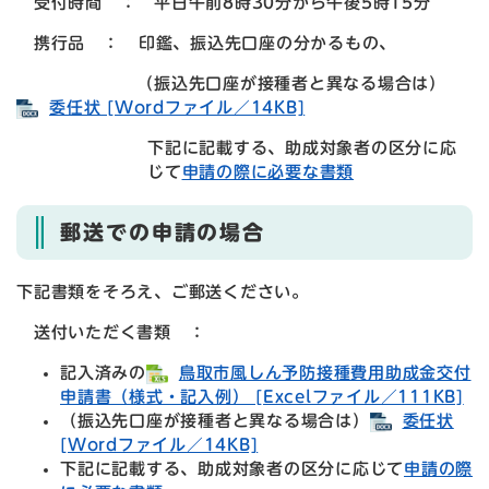
受付時間 ： 平日午前8時30分から午後5時15分
携行品 ： 印鑑、振込先口座の分かるもの、
（振込先口座が接種者と異なる場合は）
委任状 [Wordファイル／14KB]
下記に記載する、助成対象者の区分に応
じて
申請の際に必要な書類
郵送での申請の場合
下記書類をそろえ、ご郵送ください。
送付いただく書類 ：
記入済みの
鳥取市風しん予防接種費用助成金交付
申請書（様式・記入例） [Excelファイル／111KB]
（振込先口座が接種者と異なる場合は）
委任状
[Wordファイル／14KB]
下記に記載する、助成対象者の区分に応じて
申請の際