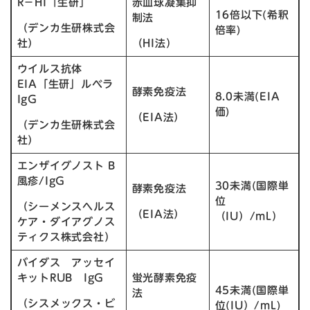
R－HI「生研」
赤血球凝集抑
16倍以下(希釈
制法
（デンカ生研株式会
倍率)
社）
（HI法）
ウイルス抗体
EIA「生研」ルベラ
酵素免疫法
8.0未満(EIA
IgG
価)
（EIA法）
（デンカ生研株式会
社）
エンザイグノスト B
風疹/IgG
30未満(国際単
酵素免疫法
位
（シーメンスヘルス
（EIA法）
（IU）/mL）
ケア・ダイアグノス
ティクス株式会社）
バイダス アッセイ
キットRUB IgG
蛍光酵素免疫
45未満(国際単
法
（シスメックス・ビ
位(IU）/mL)