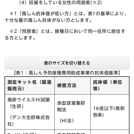
（4）妊娠をしている女性の同居者(※2)
※1「風しん抗体価が低い方」とは、表1の基準により、
十分な量の風しん抗体がない方とします。
※2「同居者」とは、接種日において同一住所に居住す
る方とします。
表のサイズを切り替える
【表1：風しん予防接種費用助成事業の抗体価基準】
測定キット名（製造
抗体価（単位
検査方法
販売元）
等）
風疹ウイルスHI試薬
赤血球凝集抑
「生研」
16倍以下(希釈
制法
倍率)
（デンカ生研株式会
（HI法）
社）