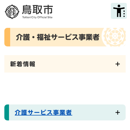
ペ
メニューを飛ばして本文へ
ー
ジ
の
先
本
頭
介護・福祉サービス事業者
文
で
す
。
新着情報
介護サービス事業者