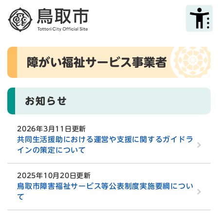
ペ
メニューを飛ばして本文へ
ー
ジ
の
先
本
頭
障がい福祉サービス事業者
文
で
す
。
お知らせ
2026年3月11日更新
共同生活援助における運営や支援に関するガイドラ
インの策定について
2025年10月20日更新
鳥取市障害福祉サービス等公表制度実施要綱につい
て