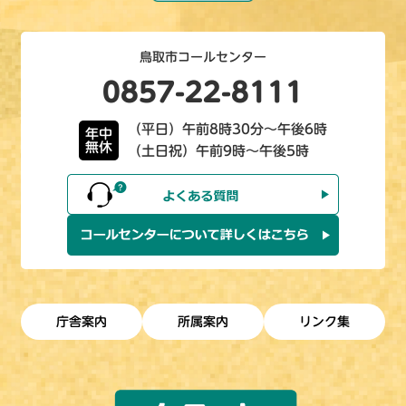
鳥取市コールセンター
0857-22-8111
（平日）午前8時30分～午後6時
年中
無休
（土日祝）午前9時～午後5時
庁舎案内
所属案内
リンク集