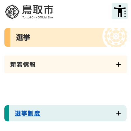
ペ
メニューを飛ばして本文へ
ー
ジ
の
先
本
頭
選挙
文
で
す
。
新着情報
選挙制度