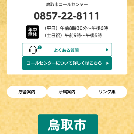
鳥取市コールセンター
0857-22-8111
（平日）午前8時30分～午後6時
年中
無休
（土日祝）午前9時～午後5時
庁舎案内
所属案内
リンク集