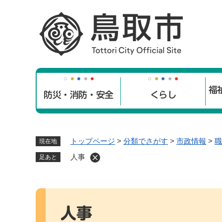
ペ
ー
ジ
の
先
頭
で
福
す
防災・消防・安全
くらし
。
トップページ
>
分類でさがす
>
市政情報
>
職
現在地
人事
足あと
本
文
人事