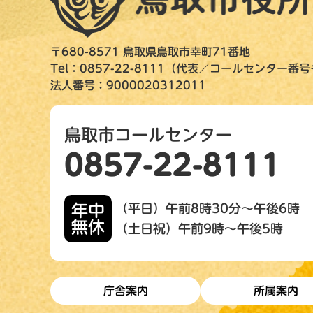
〒680-8571 鳥取県鳥取市幸町71番地
Tel：0857-22-8111（代表／コールセンター番
法人番号：9000020312011
鳥取市コールセンター
0857-22-8111
年中
（平日）午前8時30分～午後6時
無休
（土日祝）午前9時～午後5時
庁舎案内
所属案内