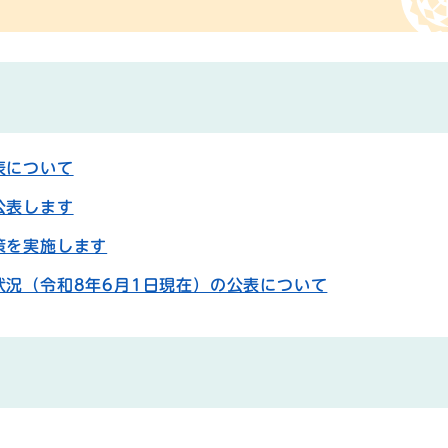
表について
公表します
策を実施します
状況（令和8年6月1日現在）の公表について