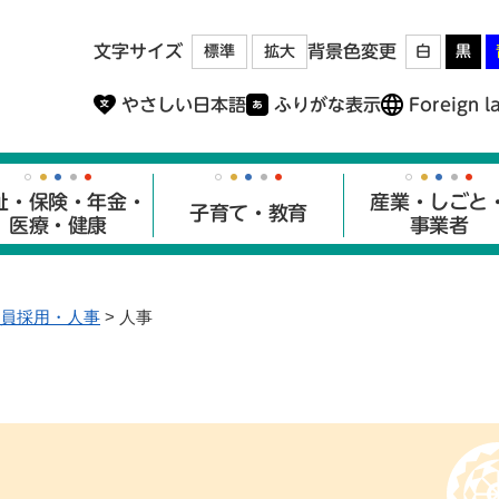
メニューを飛ばして本文へ
文字サイズ
背景色変更
標準
拡大
白
黒
やさしい日本語
ふりがな表示
Foreign l
祉・保険・年金・
産業・しごと
子育て・教育
医療・健康
事業者
員採用・人事
>
人事