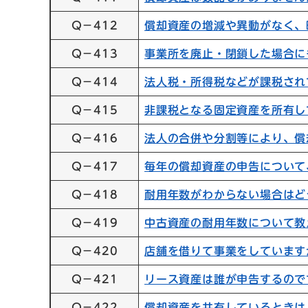
Q－412
償却資産の増減や異動がなく、
Q－413
事業所を廃止・閉鎖した場合に
Q－414
法人税・所得税などが課税され
Q－415
非課税となる固定資産を所有し
Q－416
法人の合併や分割等により、償
Q－417
毎年の償却資産の申告について
Q－418
耐用年数がわからない場合はど
Q－419
中古資産の耐用年数について教
Q－420
店舗を借りて事業をしています
Q－421
リース資産は誰が申告するので
Q－422
償却資産を共有しているときは