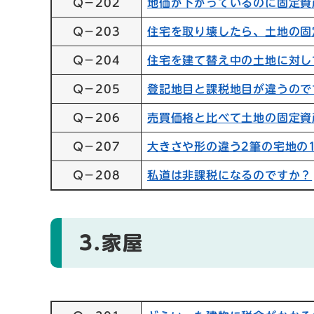
Q－202
地価が下がっているのに固定資
Q－203
住宅を取り壊したら、土地の固
Q－204
住宅を建て替え中の土地に対し
Q－205
登記地目と課税地目が違うので
Q－206
売買価格と比べて土地の固定資
Q－207
大きさや形の違う2筆の宅地の
Q－208
私道は非課税になるのですか？
3.家屋