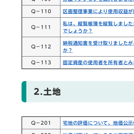
Q－110
区画整理事業により使用収益が
私は、縦覧帳簿を縦覧しました
Q－111
でしょうか？
納税通知書を受け取りましたが
Q－112
か？
Q－113
固定資産の使用者を所有者とみ
2.
土地
Q－201
宅地の評価について、地価公示