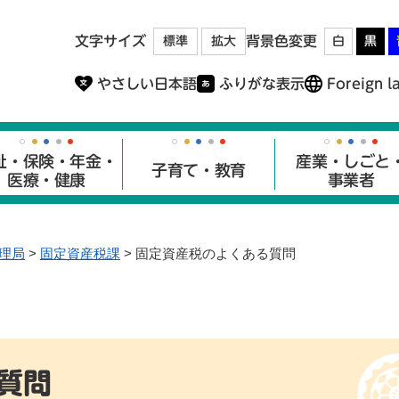
メニューを飛ばして本文へ
文字サイズ
背景色変更
標準
拡大
白
黒
やさしい日本語
ふりがな表示
Foreign l
祉・保険・年金・
産業・しごと
子育て・教育
医療・健康
事業者
理局
>
固定資産税課
>
固定資産税のよくある質問
質問