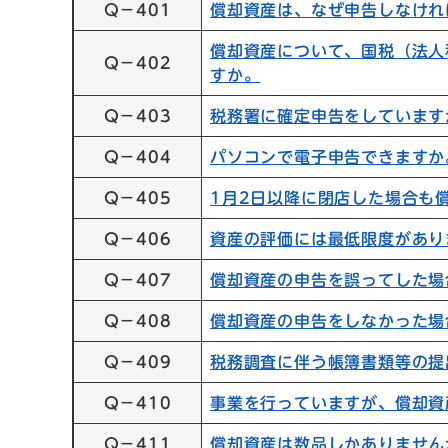
Q－401
償却資産は、なぜ申告しなけれ
償却資産について、国税（法人
Q－402
すか。
Q－403
税務署に確定申告をしています
Q－404
パソコンで電子申告できますか
Q－405
1月2日以降に閉店した場合も
Q－406
資産の評価には最低限度があり
Q－407
償却資産の申告を誤ってした場
Q－408
償却資産の申告をしなかった場
Q－409
税務調査に伴う帳簿書類等の提
Q－410
事業を行っていますが、償却資
Q－411
償却資産は数品しかありません