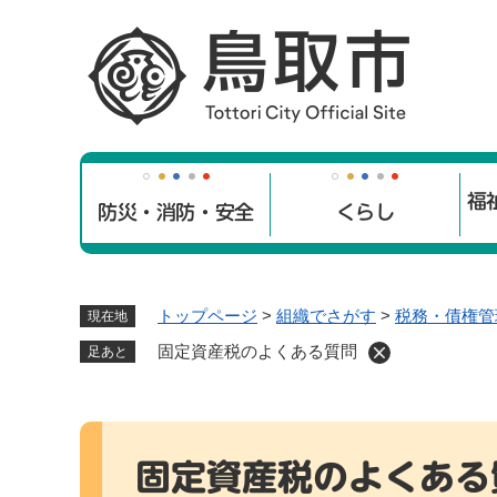
ペ
ー
ジ
の
先
頭
で
福
す
防災・消防・安全
くらし
。
トップページ
>
組織でさがす
>
税務・債権管
現在地
固定資産税のよくある質問
足あと
本
文
固定資産税のよくある