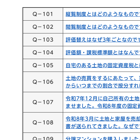
Q－101
縦覧制度とはどのようなもので
Q－102
閲覧制度とはどのようなもので
Q－103
評価替えはなぜ3年ごとなので
Q－104
評価額・課税標準額とはなんで
Q－105
自宅のある土地の固定資産税と
土地の売買をするにあたって、
Q－106
からいつまでの割合で按分すれ
令和7年12月に自己所有の土
Q－107
ませました。令和8年度の固定
令和8年3月に土地と家屋を売
Q－108
書が送られてきました。なぜで
Q－109
分譲マンションを購入しました