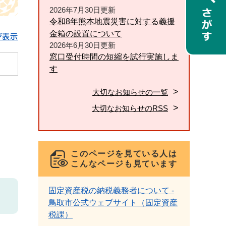
2026年7月30日更新
令和8年熊本地震災害に対する義援
金箱の設置について
ジ表示
2026年6月30日更新
窓口受付時間の短縮を試行実施しま
す
大切なお知らせの一覧
大切なお知らせのRSS
このページを見ている人は
こんなページも見ています
固定資産税の納税義務者について -
鳥取市公式ウェブサイト（固定資産
税課）