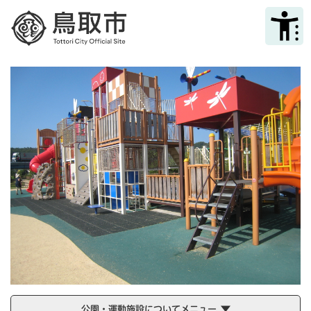
ペ
メニューを飛ばして本文へ
ー
ジ
の
先
頭
で
す
。
公園・運動施設についてメニュー