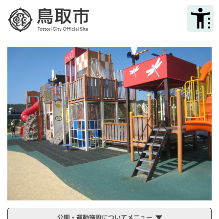
ペ
メニューを飛ばして本文へ
ー
ジ
の
先
頭
で
す
。
公園・運動施設についてメニュー