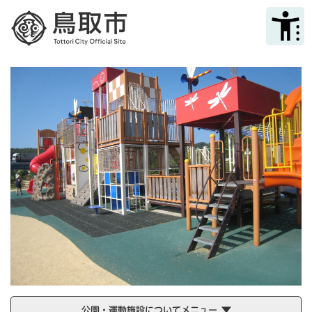
ペ
メニューを飛ばして本文へ
ー
ジ
の
先
頭
で
す
。
公園・運動施設についてメニュー