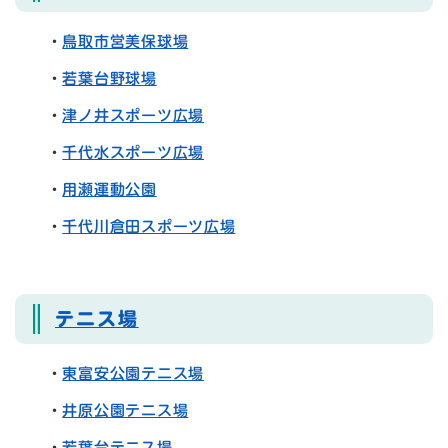
・
鳥取市営美保球場
・
若葉台野球場
・
津ノ井スポーツ広場
・
千代水スポーツ広場
・
用瀬運動公園
・
千代川倉田スポーツ広場
テニス場
・
東富安公園テニス場
・
井原公園テニス場
・
若葉台テニス場