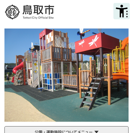
ペ
メニューを飛ばして本文へ
ー
ジ
の
先
頭
で
す
。
公園・運動施設についてメニュー