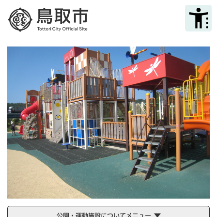
ペ
メニューを飛ばして本文へ
ー
ジ
の
先
頭
で
す
。
公園・運動施設についてメニュー