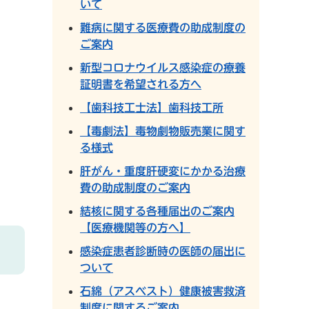
いて
難病に関する医療費の助成制度の
ご案内
新型コロナウイルス感染症の療養
証明書を希望される方へ
【歯科技工士法】歯科技工所
【毒劇法】毒物劇物販売業に関す
る様式
肝がん・重度肝硬変にかかる治療
費の助成制度のご案内
結核に関する各種届出のご案内
【医療機関等の方へ】
感染症患者診断時の医師の届出に
ついて
石綿（アスベスト）健康被害救済
制度に関するご案内