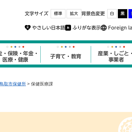
メニューを飛ばして本文へ
文字サイズ
背景色変更
標準
拡大
白
黒
やさしい日本語
ふりがな表示
Foreign l
祉・保険・年金・
産業・しごと
子育て・教育
医療・健康
事業者
鳥取市保健所
>
保健医療課