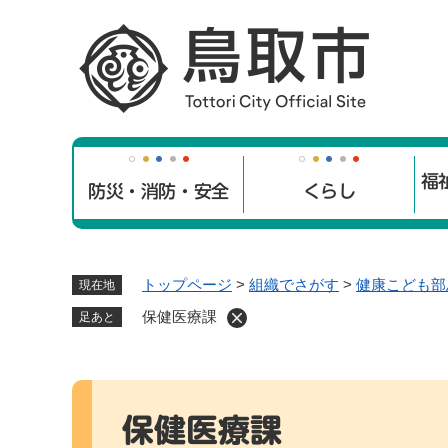
ペ
ー
ジ
の
先
頭
で
福
す
防災・消防・安全
くらし
。
トップページ
>
組織でさがす
>
健康こども部
現在地
保健医療課
足あと
本
文
保健医療課