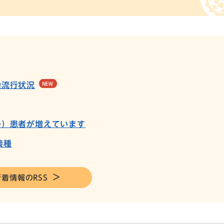
染流行状況
か）患者が増えています
接種
新着情報のRSS