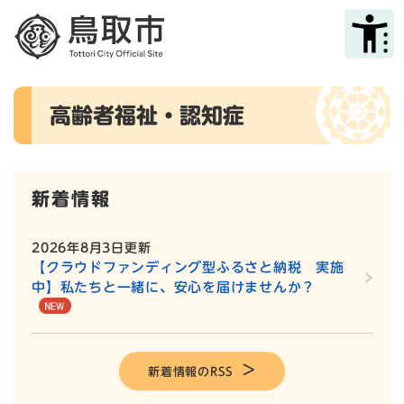
ペ
メニューを飛ばして本文へ
ー
ジ
の
先
本
頭
高齢者福祉・認知症
文
で
す
。
新着情報
2026年8月3日更新
【クラウドファンディング型ふるさと納税 実施
中】私たちと一緒に、安心を届けませんか？
新着情報のRSS