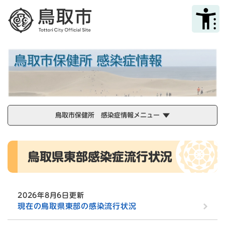
ペ
メニューを飛ばして本文へ
ー
ジ
の
先
頭
で
す
。
鳥取市保健所 感染症情報メニュー
本
鳥取県東部感染症流行状況
文
2026年8月6日更新
現在の鳥取県東部の感染流行状況