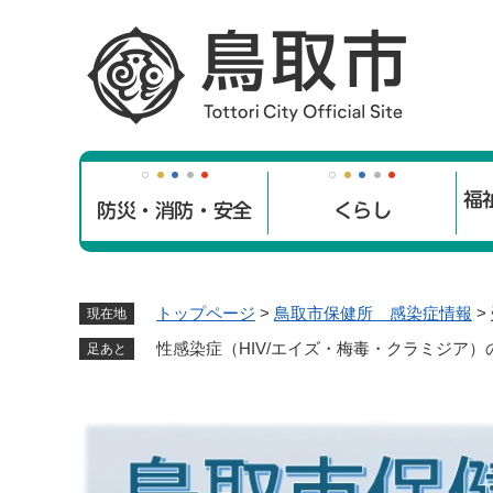
ペ
ー
ジ
の
先
頭
で
福
す
防災・消防・安全
くらし
。
トップページ
>
鳥取市保健所 感染症情報
>
現在地
性感染症（HIV/エイズ・梅毒・クラミジア
足あと