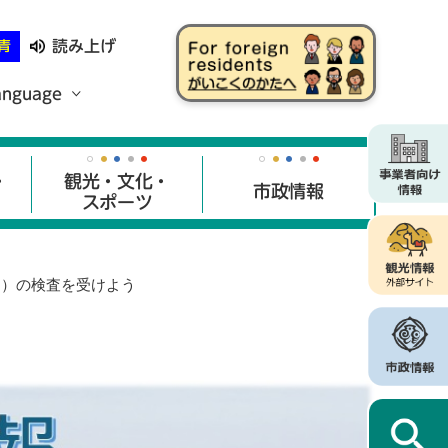
読み上げ
青
anguage
・
観光・文化・
市政情報
スポーツ
ア）の検査を受けよう