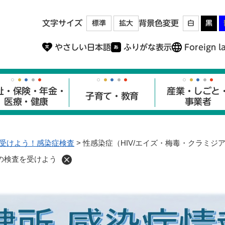
メニューを飛ばして本文へ
文字サイズ
背景色変更
標準
拡大
白
黒
やさしい日本語
ふりがな表示
Foreign l
祉・保険・年金・
産業・しごと
子育て・教育
医療・健康
事業者
受けよう！感染症検査
>
性感染症（HIV/エイズ・梅毒・クラミジ
）の検査を受けよう