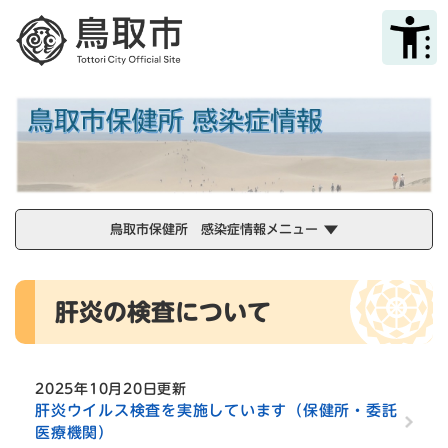
ペ
メニューを飛ばして本文へ
ー
ジ
の
先
頭
で
す
。
鳥取市保健所 感染症情報メニュー
本
肝炎の検査について
文
2025年10月20日更新
肝炎ウイルス検査を実施しています（保健所・委託
医療機関）