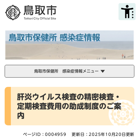
ペ
メニューを飛ばして本文へ
ー
ジ
の
先
頭
で
す
。
鳥取市保健所 感染症情報メニュー
本
肝炎ウイルス検査の精密検査・
文
定期検査費用の助成制度のご案
内
ページID：0004959
更新日：2025年10月20日更新