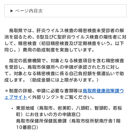
ページ内目次
鳥取県では、肝炎ウイルス検査の精密検査未受診者の解
消を図るため、B型及びC型肝炎ウイルス検査の陽性者に対
して、精密検査（初回精密検査及び定期検査をいう。以下
同じ。）費用の助成制度を実施しています。
指定の医療機関で、対象となる検査項目を含む精密検査
を受診し、鳥取市保健所への申請が承認された方に対し
て、対象となる精密検査に係る自己負担額を償還払いで助
成します。（助成金額には上限があります。）
＊制度の詳細、申請に必要な書類等は
鳥取県健康政策課ウ
ェブサイト
＜外部リンク＞
をご覧ください。
東部地域（鳥取市、岩美町、八頭町、智頭町、若桜
町）にお住まいの方の申請窓口
鳥取市保健所保健医療課（鳥取市役所駅南庁舎1階
10番窓口）