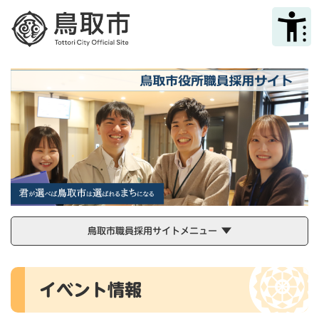
ペ
メニューを飛ばして本文へ
ー
ジ
の
先
頭
で
す
。
鳥取市職員採用サイトメニュー
本
イベント情報
文