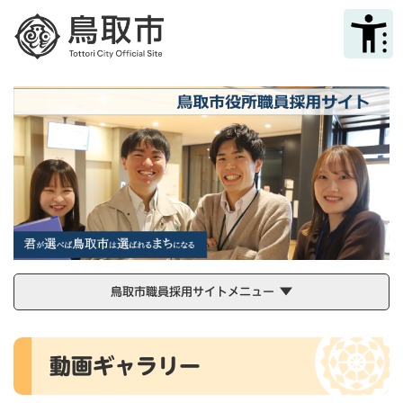
ペ
メニューを飛ばして本文へ
ー
ジ
の
先
頭
で
す
。
鳥取市職員採用サイトメニュー
本
動画ギャラリー
文