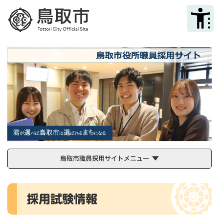
ペ
メニューを飛ばして本文へ
ー
ジ
の
先
頭
で
す
。
鳥取市職員採用サイトメニュー
本
採用試験情報
文