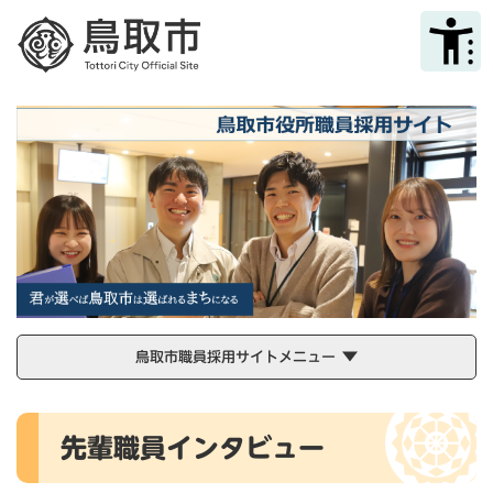
ペ
メニューを飛ばして本文へ
ー
ジ
の
先
頭
で
す
。
鳥取市職員採用サイトメニュー
本
先輩職員インタビュー
文