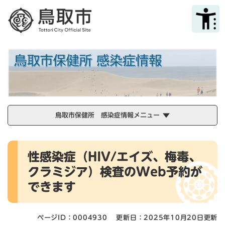
ペ
メニューを飛ばして本文へ
ー
ジ
の
先
頭
で
す
。
鳥取市保健所 感染症情報メニュー
本
性感染症（HIV/エイズ、梅毒、
文
クラミジア）検査のWeb予約が
できます
ページID：0004930
更新日：2025年10月20日更新