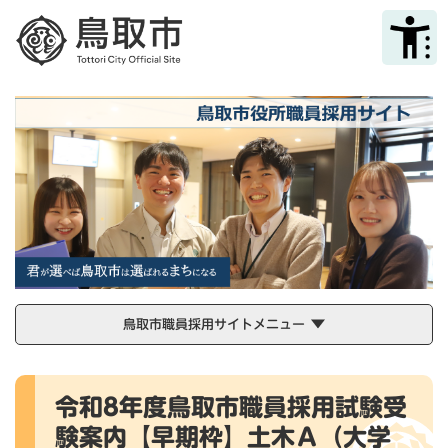
ペ
メニューを飛ばして本文へ
ー
ジ
の
先
頭
で
す
。
鳥取市職員採用サイトメニュー
本
令和8年度鳥取市職員採用試験受
文
験案内【早期枠】土木Ａ（大学