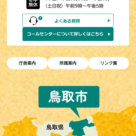
年中
無休
（土日祝）午前9時～午後5時
庁舎案内
所属案内
リンク集