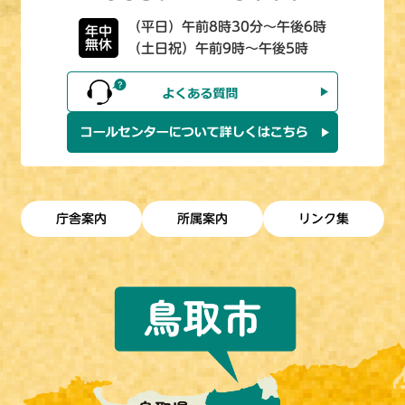
（平日）午前8時30分～午後6時
年中
無休
（土日祝）午前9時～午後5時
庁舎案内
所属案内
リンク集