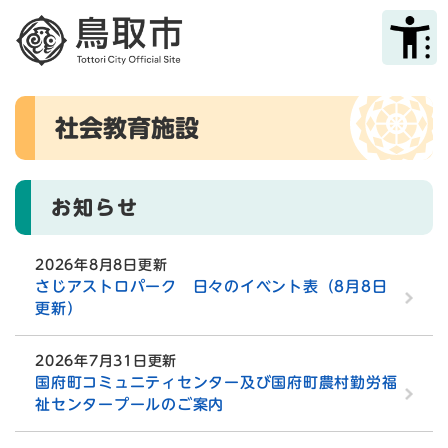
ペ
メニューを飛ばして本文へ
ー
ジ
の
先
本
頭
社会教育施設
文
で
す
。
お知らせ
2026年8月8日更新
さじアストロパーク 日々のイベント表（8月8日
更新）
2026年7月31日更新
国府町コミュニティセンター及び国府町農村勤労福
祉センタープールのご案内