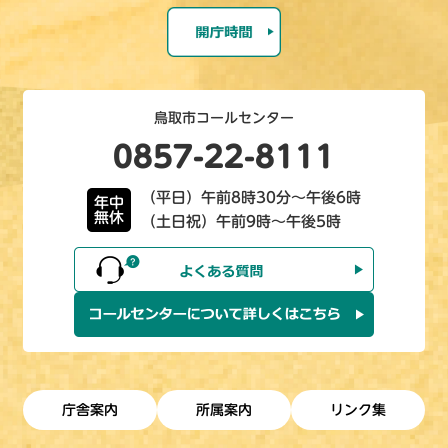
鳥取市コールセンター
0857-22-8111
（平日）午前8時30分～午後6時
年中
無休
（土日祝）午前9時～午後5時
庁舎案内
所属案内
リンク集