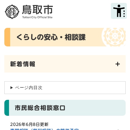
ペ
メニューを飛ばして本文へ
ー
ジ
の
先
本
頭
くらしの安心・相談課
文
で
す
。
新着情報
ページ内目次
市民総合相談窓口
2026年6月8日更新