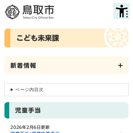
ペ
メニューを飛ばして本文へ
ー
ジ
の
先
本
頭
こども未来課
文
で
す
。
新着情報
ページ内目次
児童手当
2026年2月6日更新