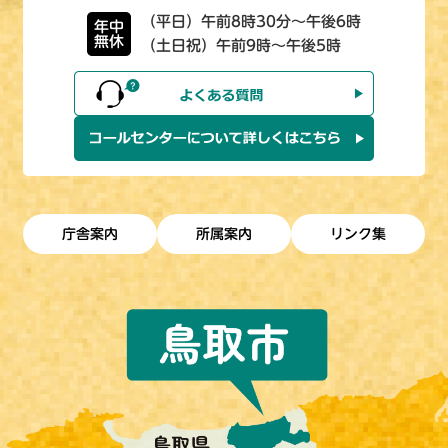
（平日）午前8時30分～午後6時
年中
無休
（土日祝）午前9時～午後5時
庁舎案内
所属案内
リンク集