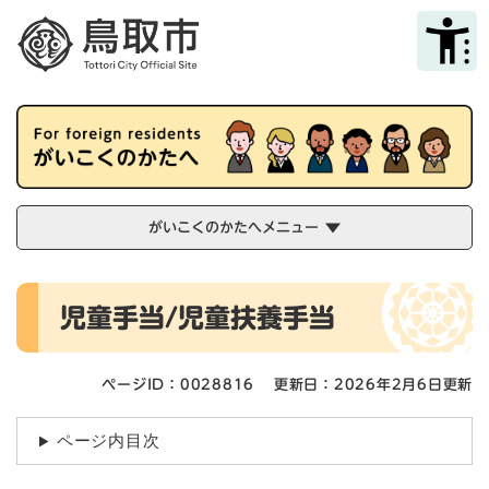
ペ
メニューを飛ばして本文へ
ー
ジ
の
先
頭
で
す
。
がいこくのかたへメニュー
本
児童手当/児童扶養手当
文
ページID：0028816
更新日：2026年2月6日更新
ページ内目次