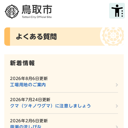
ペ
メニューを飛ばして本文へ
ー
ジ
の
先
本
頭
よくある質問
文
で
す
。
新着情報
2026年8月6日更新
工場用地のご案内
2026年7月24日更新
クマ（ツキノワグマ）に注意しましょう
2026年2月6日更新
用瀬の流しびな