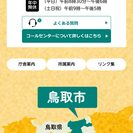
（平日）午前8時30分～午後6時
年中
無休
（土日祝）午前9時～午後5時
庁舎案内
所属案内
リンク集