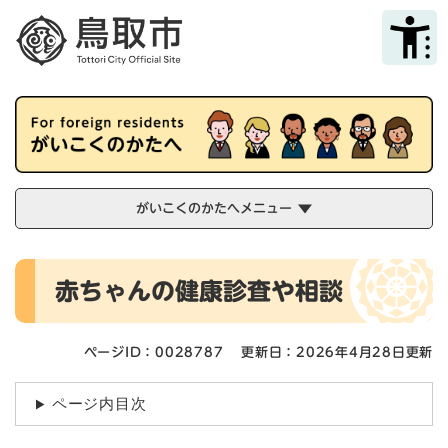
ペ
メニューを飛ばして本文へ
ー
ジ
の
先
頭
で
す
。
がいこくのかたへメニュー
本
赤ちゃんの健康診査や相談
文
ページID：0028787
更新日：2026年4月28日更新
ページ内目次